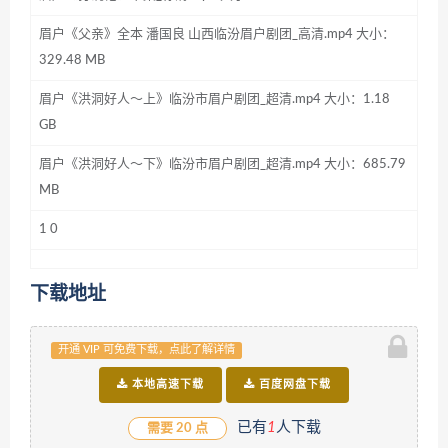
眉户《父亲》全本 潘国良 山西临汾眉户剧团_高清.mp4 大小：
329.48 MB
眉户《洪洞好人～上》临汾市眉户剧团_超清.mp4 大小：1.18
GB
眉户《洪洞好人～下》临汾市眉户剧团_超清.mp4 大小：685.79
MB
1 0
下载地址
开通 VIP 可免费下载，点此了解详情
本地高速下载
百度网盘下载
已有
1
人下载
需要 20 点