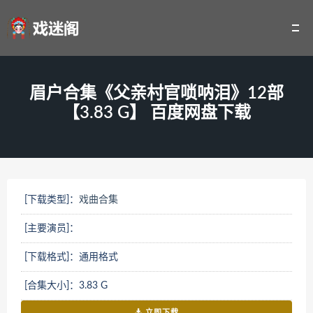
眉户合集《父亲村官唢呐泪》12部
【3.83 G】 百度网盘下载
[下载类型]：
戏曲合集
[主要演员]：
[下载格式]：通用格式
[合集大小]：3.83 G
立即下载