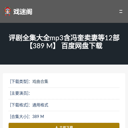
评剧全集大全mp3含冯奎卖妻等12部
【389 M】 百度网盘下载
[下载类型]：
戏曲合集
[主要演员]：
[下载格式]：通用格式
[合集大小]：389 M
立即下载