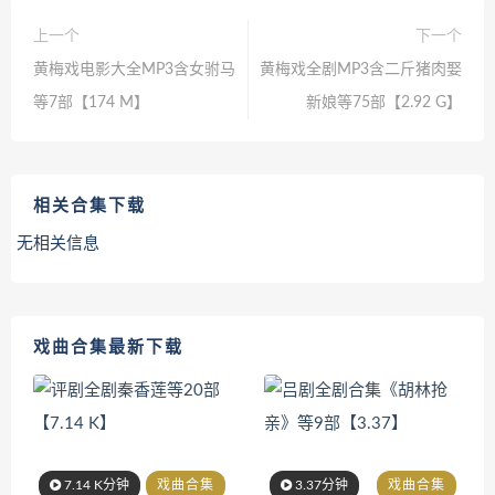
上一个
下一个
黄梅戏电影大全MP3含女驸马
黄梅戏全剧MP3含二斤猪肉娶
等7部【174 M】
新娘等75部【2.92 G】
相关合集下载
无相关信息
戏曲合集最新下载
7.14 K分钟
戏曲合集
3.37分钟
戏曲合集