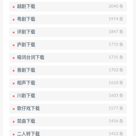
越剧下载
2040 条
粤剧下载
1974 条
评剧下载
1847 条
庐剧下载
1772 条
唱词台词下载
1731 条
晋剧下载
1702 条
相声下载
1610 条
川剧下载
1603 条
歌仔戏下载
1577 条
昆曲下载
1456 条
二人转下载
1452 条