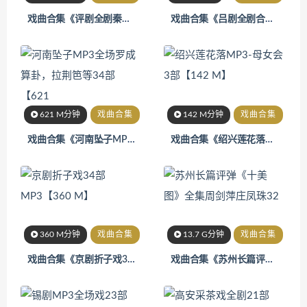
戏曲合集《评剧全剧秦香莲等20部【7.14 K】 》
戏曲合集《吕剧全剧合集《胡林抢亲》等9部【3.37】 》
621 M分钟
戏曲合集
142 M分钟
戏曲合集
戏曲合集《河南坠子MP3全场罗成算卦，拉荆笆等34部【621》
戏曲合集《绍兴莲花落MP3-母女会3部【142 M】 》
360 M分钟
戏曲合集
13.7 G分钟
戏曲合集
戏曲合集《京剧折子戏34部MP3【360 M】 》
戏曲合集《苏州长篇评弹《十美图》全集周剑萍庄凤珠32》