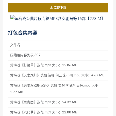
立即下载
打包合集内容
文件名
压缩包内容列表 807
黄梅戏《打猪草》选段.mp3 大小：15.86 MB
黄梅戏《夫妻观灯》选段 演唱 何云 宋小川.mp3 大小：4.67 MB
黄梅戏《夫妻双双把家还》选段 表演 李晓东 吴琼.mp3 大小：
1.77 MB
黄梅戏《富贵图》选段.mp3 大小：54.32 MB
黄梅戏《六尺巷》选段.mp3 大小：22.88 MB