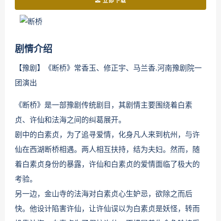
立即下载
剧情介绍
【豫剧】《断桥》常香玉、修正宇、马兰香.河南豫剧院一
团演出
《断桥》是一部豫剧传统剧目，其剧情主要围绕着白素
贞、许仙和法海之间的纠葛展开。
剧中的白素贞，为了追寻爱情，化身凡人来到杭州，与许
仙在西湖断桥相遇。两人相互扶持，结为夫妇。然而，随
着白素贞身份的暴露，许仙和白素贞的爱情面临了极大的
考验。
另一边，金山寺的法海对白素贞心生妒忌，欲除之而后
快。他设计陷害许仙，让许仙误以为白素贞是妖怪，转而