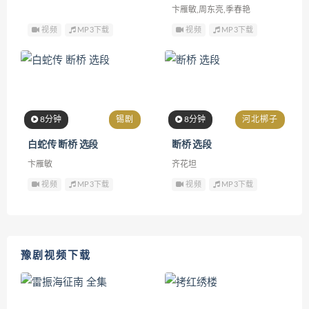
卞雁敏,周东亮,季春艳
视频
MP3下载
视频
MP3下载
8分钟
锡剧
8分钟
河北梆子
白蛇传 断桥 选段
断桥 选段
卞雁敏
齐花坦
视频
MP3下载
视频
MP3下载
豫剧视频下载