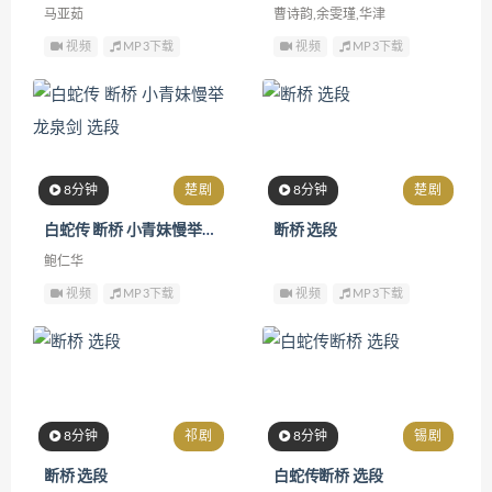
马亚茹
曹诗韵,余雯瑾,华津
视频
MP3下载
视频
MP3下载
8分钟
楚剧
8分钟
楚剧
白蛇传 断桥 小青妹慢举龙泉剑 选段
断桥 选段
鲍仁华
视频
MP3下载
视频
MP3下载
8分钟
祁剧
8分钟
锡剧
断桥 选段
白蛇传断桥 选段