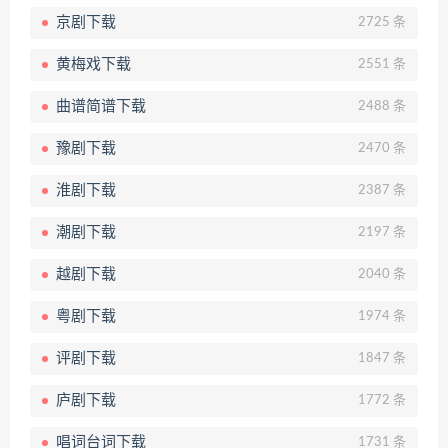
京剧下载
2725 条
黄梅戏下载
2551 条
曲谱简谱下载
2488 条
豫剧下载
2470 条
淮剧下载
2387 条
潮剧下载
2197 条
越剧下载
2040 条
粤剧下载
1974 条
评剧下载
1847 条
庐剧下载
1772 条
唱词台词下载
1731 条