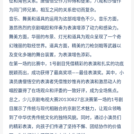
征和角色关系。唐僧悟空作为师傅和徒弟，八戒和沙僧作
为同门师兄弟，相互之间的关系密切而复杂。
音乐、舞美和道具的运用为这部戏增色不少。音乐方面，
激昂热烈的京剧唱腔和伴奏为表演增添了动力和感染力。
舞美方面，华丽的布景、灯光和道具为观众呈现了一个奇
幻瑰丽的取经世界。道具方面，精美的刀枪剑戟等武器以
及变化多端的舞台装置，为表演增色添彩。
在第一场的比赛中，1号剧目凭借精彩的表演和扎实的功底
脱颖而出，成功获得了最高奖项——最佳表演奖。其中，小
演员唐僧悟空的表演者凭借惟妙惟肖的表演和激昂动人的
唱腔赢得了在场观众和评委的一致好评，成为全场焦点。
总之，少儿京剧电视大赛20130827总决赛第一场的1号剧
目展示了传统与现代相融合的京剧艺术魅力，让观众领略
到了中华优秀传统文化的独特风貌。同时，通过小演员们
的精彩表演，向孩子们传递了坚持不懈、团结协作的价值