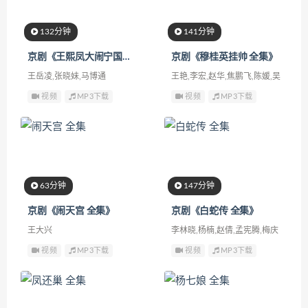
132分钟
141分钟
京剧《王熙凤大闹宁国府 全集》
京剧《穆桂英挂帅 全集》
王岳凌,张晓妹,马博通
王艳,李宏,赵华,焦鹏飞,陈媛,吴
奇峪,施昊,高航,程洪磊,芮振起
视频
MP3下载
视频
MP3下载
63分钟
147分钟
京剧《闹天宫 全集》
京剧《白蛇传 全集》
王大兴
李林晓,杨楠,赵倩,孟宪腾,梅庆
羊,魏学雷,孙云飞,魏伯阳
视频
MP3下载
视频
MP3下载