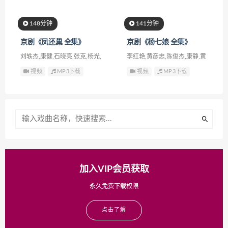
148分钟
141分钟
京剧《凤还巢 全集》
京剧《杨七娘 全集》
刘轶杰,康健,石晓亮,张克,杨光,
李红艳,黄彦忠,陈俊杰,康静,黄
马连生,刘树军,孙丽英,刘俊杰,
柏雪,索明芳,倪胜春,周恩旭,张
视频
MP3下载
视频
MP3下载
张毅,马立友,周娜,王竹馨
青松,张婉婷,李蜜鑫,王博文,马
博通
加入VIP会员获取
永久免费下载权限
点击了解