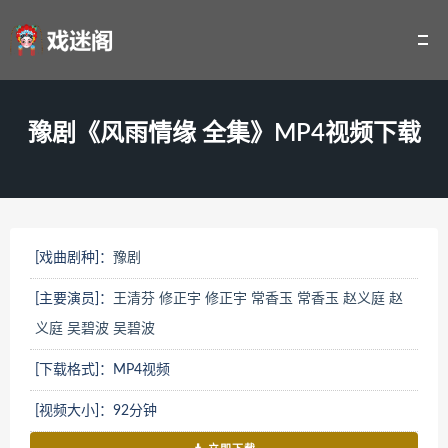
豫剧《风雨情缘 全集》MP4视频下载
[戏曲剧种]：
豫剧
[主要演员]：
王清芬
修正宇
修正宇
常香玉
常香玉
赵义庭
赵
义庭
吴碧波
吴碧波
[下载格式]：MP4视频
[视频大小]：92分钟