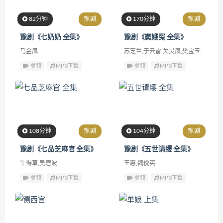
82分钟
豫剧
170分钟
豫剧
豫剧《七奶奶 全集》
豫剧《窦娥冤 全集》
马金凤
苏芝兰,于云雷,关灵凤,樊宝玉,
薛小宝
视频
MP3下载
视频
MP3下载
108分钟
豫剧
104分钟
豫剧
豫剧《七品芝麻官 全集》
豫剧《五世请缨 全集》
牛得草,吴碧波
王惠,魏俊英
视频
MP3下载
视频
MP3下载