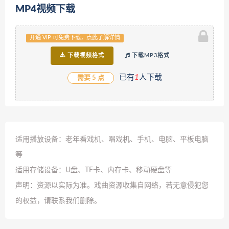
MP4视频下载
开通 VIP 可免费下载，点此了解详情
下载视频格式
下载MP3格式
已有
1
人下载
需要 5 点
适用播放设备：老年看戏机、唱戏机、手机、电脑、平板电脑
等
适用存储设备：U盘、TF卡、内存卡、移动硬盘等
声明：资源以实际为准。戏曲资源收集自网络，若无意侵犯您
的权益，请联系我们删除。