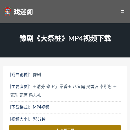
豫剧《大祭桩》MP4视频下载
[戏曲剧种]：
豫剧
[主要演员]：
王清芬
修正宇
常香玉
赵义庭
吴碧波
李斯忠
王
素珍
范萍
杨志礼
[下载格式]：MP4视频
[视频大小]：93分钟