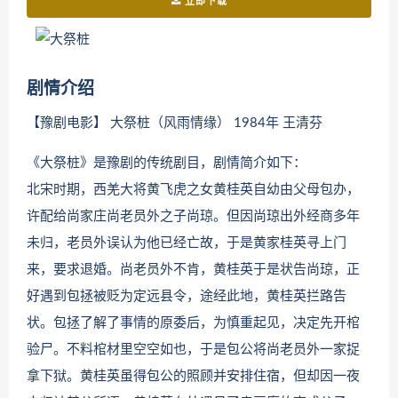
立即下载
剧情介绍
【豫剧电影】 大祭桩（风雨情缘） 1984年 王清芬
《大祭桩》是豫剧的传统剧目，剧情简介如下：
北宋时期，西羌大将黄飞虎之女黄桂英自幼由父母包办，
许配给尚家庄尚老员外之子尚琼。但因尚琼出外经商多年
未归，老员外误认为他已经亡故，于是黄家桂英寻上门
来，要求退婚。尚老员外不肯，黄桂英于是状告尚琼，正
好遇到包拯被贬为定远县令，途经此地，黄桂英拦路告
状。包拯了解了事情的原委后，为慎重起见，决定先开棺
验尸。不料棺材里空空如也，于是包公将尚老员外一家捉
拿下狱。黄桂英虽得包公的照顾并安排住宿，但却因一夜