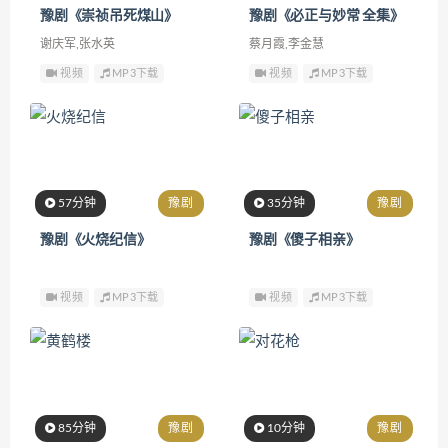
豫剧《崇祯吊死煤山》
豫剧《必正与妙常 全集》
谢庆军,张水英
蔡月霞,李金慧
视频
MP3下载
视频
MP3下载
57分钟
豫剧
35分钟
豫剧
豫剧《火烧纪信》
豫剧《傻子相亲》
视频
MP3下载
视频
MP3下载
85分钟
豫剧
10分钟
豫剧