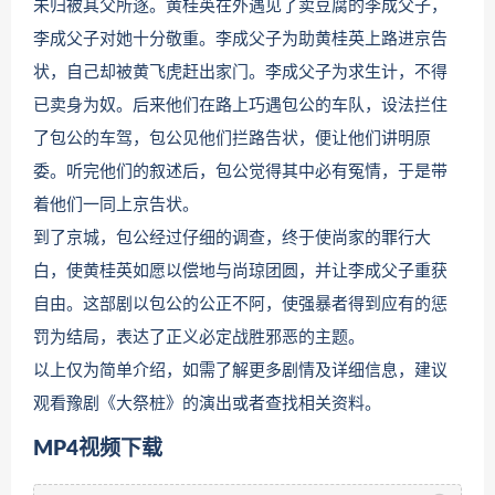
未归被其父所逐。黄桂英在外遇见了卖豆腐的李成父子，
李成父子对她十分敬重。李成父子为助黄桂英上路进京告
状，自己却被黄飞虎赶出家门。李成父子为求生计，不得
已卖身为奴。后来他们在路上巧遇包公的车队，设法拦住
了包公的车驾，包公见他们拦路告状，便让他们讲明原
委。听完他们的叙述后，包公觉得其中必有冤情，于是带
着他们一同上京告状。
到了京城，包公经过仔细的调查，终于使尚家的罪行大
白，使黄桂英如愿以偿地与尚琼团圆，并让李成父子重获
自由。这部剧以包公的公正不阿，使强暴者得到应有的惩
罚为结局，表达了正义必定战胜邪恶的主题。
以上仅为简单介绍，如需了解更多剧情及详细信息，建议
观看豫剧《大祭桩》的演出或者查找相关资料。
MP4视频下载