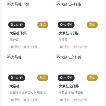
52分钟
评剧
41分钟
豫剧
大祭桩 下集
大祭桩—打路
曾昭娟
王清芬
视频
MP3下载
视频
MP3下载
41分钟
豫剧
34分钟
豫剧
大祭桩
大祭桩之打路
索海燕,李瑞英,索文化,张素丽
王慧敏,王丽,杨荟郁
视频
MP3下载
视频
MP3下载