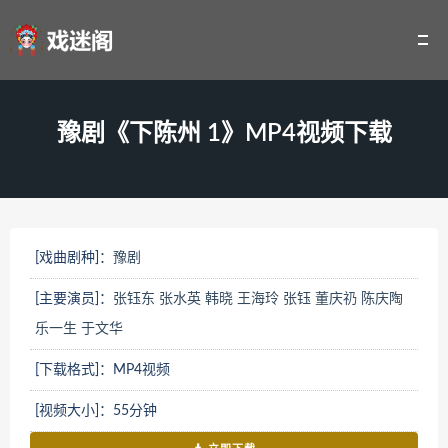
豫剧《下陈州 1》MP4视频下载
[戏曲剧种]：
豫剧
[主要演员]：
张钰东
张水英
韩晓
王海玲
张钰
董庆礽
陈庆陶
乐一生
于文华
[下载格式]：MP4视频
[视频大小]：55分钟