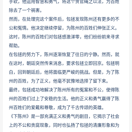
手软，他运用智慧和勇气，将这个贪官绳之以法，为百姓
除去了一个祸害。
然而，在处理完这个案件后，包拯发现陈州还有更多的不
公和冤情。他决定继续停留，为陈州的百姓们伸张正义。
这时，陈州的百姓们对包拯感激涕零，他们纷纷前来寻求
帮助。
在包拯的努力下，陈州逐渐恢复了往日的宁静。然而，就
在这时，朝廷突然传来消息，要求包拯立即回京。包拯明
白，回到朝廷后，他将面临更严峻的挑战。但是，为了陈
州的百姓，为了正义，他毫不犹豫地选择了留下来。
最终，包拯成功地解决了陈州所有的冤案和不公，使得陈
州的百姓们过上了安稳的生活。他的正义和勇气赢得了陈
州百姓们的爱戴和尊敬，成为了千古传颂的英雄。
《下陈州》是一部充满正义和勇气的剧目，它揭示了社会
上的不公和贪腐现象，同时也弘扬了包拯的清廉形象和为