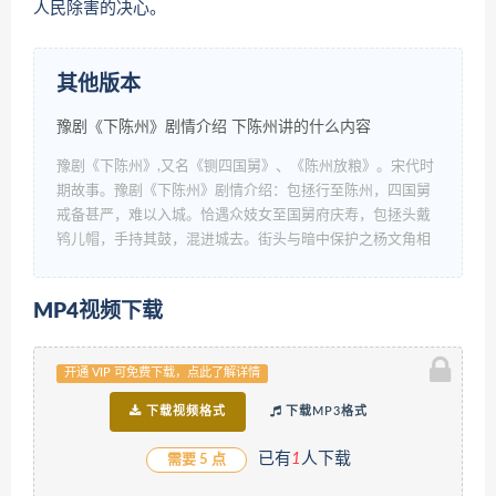
人民除害的决心。
其他版本
豫剧《下陈州》剧情介绍 下陈州讲的什么内容
豫剧《下陈州》,又名《铡四国舅》、《陈州放粮》。宋代时
期故事。豫剧《下陈州》剧情介绍：包拯行至陈州，四国舅
戒备甚严，难以入城。恰遇众妓女至国舅府庆寿，包拯头戴
鸨儿帽，手持其鼓，混进城去。街头与暗中保护之杨文角相
会，...
查看详情
MP4视频下载
开通 VIP 可免费下载，点此了解详情
下载视频格式
下载MP3格式
已有
1
人下载
需要 5 点