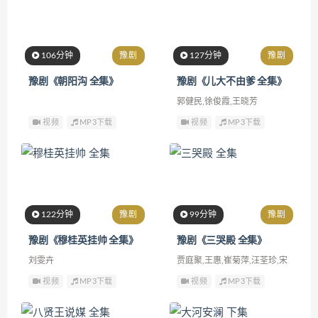
106分钟
豫剧
127分钟
豫剧
豫剧《朝阳沟 全集》
豫剧《儿大不由爹 全集》
郭健民,徐俊霞,王晓芳
视频
MP3下载
视频
MP3下载
122分钟
豫剧
99分钟
豫剧
豫剧《穆桂英挂帅 全集》
豫剧《三哭殿 全集》
刘雯卉
贾庭聚,王惠,崔菊萍,汪荃珍,宋
秀丽,李金贵,范军
视频
MP3下载
视频
MP3下载