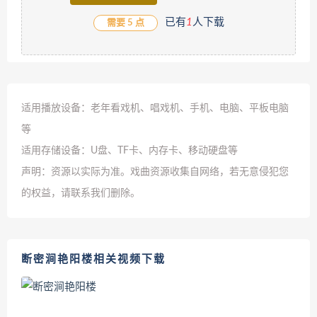
已有
1
人下载
需要 5 点
适用播放设备：老年看戏机、唱戏机、手机、电脑、平板电脑
等
适用存储设备：U盘、TF卡、内存卡、移动硬盘等
声明：资源以实际为准。戏曲资源收集自网络，若无意侵犯您
的权益，请联系我们删除。
断密涧艳阳楼相关视频下载