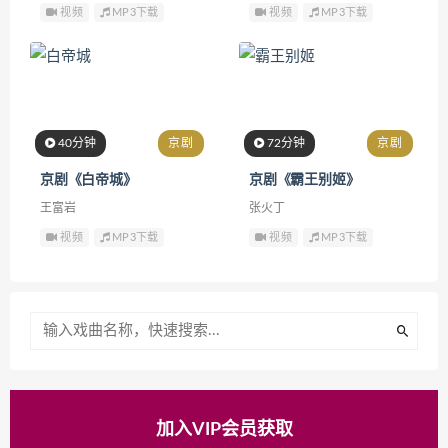
视频
MP3下载
视频
MP3下载
40分钟
京剧
72分钟
京剧
京剧《白帝城》
京剧《霸王别姬》
王富岩
张火丁
视频
MP3下载
视频
MP3下载
加入VIP会员获取