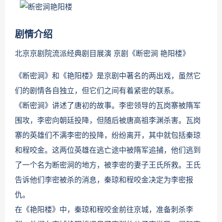
剧情介绍
北京京剧院流派经典剧目展演 京剧《断密涧 艳阳楼》
《断密涧》和《艳阳楼》是京剧中著名的两出戏，虽然它
们的剧情各自独立，但它们之间有着紧密的联系。
《断密涧》讲述了唐初的故事。李密领导的瓦岗寨被隋军
围攻，李密向朝廷投降，但随后被唐高祖李渊杀害。瓦岗
寨的英雄们不满李密的投降，纷纷离开，其中就包括秦琼
和程咬金。这两位英雄在逃亡途中被隋军追捕，他们逃到
了一个名为断密涧的地方，被李密的妻子王氏所救。王氏
告诉他们李密被杀的消息，秦琼和程咬金决定为李密报
仇。
在《艳阳楼》中，秦琼和程咬金前往京城，准备刺杀李