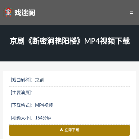
京剧《断密涧艳阳楼》MP4视频下载
[戏曲剧种]：
京剧
[主要演员]：
[下载格式]：MP4视频
[视频大小]：154分钟
立即下载