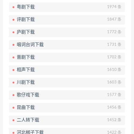
粤剧下载
1974 条
评剧下载
1847 条
庐剧下载
1772 条
唱词台词下载
1731 条
晋剧下载
1702 条
相声下载
1610 条
川剧下载
1603 条
歌仔戏下载
1577 条
昆曲下载
1456 条
二人转下载
1452 条
河北梆子下载
1422 条