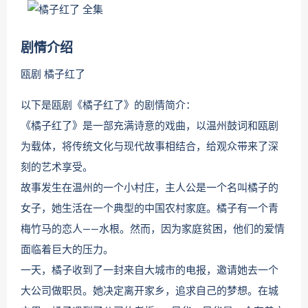
剧情介绍
瓯剧 橘子红了
以下是瓯剧《橘子红了》的剧情简介：
《橘子红了》是一部充满诗意的戏曲，以温州鼓词和瓯剧
为载体，将传统文化与现代故事相结合，给观众带来了深
刻的艺术享受。
故事发生在温州的一个小村庄，主人公是一个名叫橘子的
女子，她生活在一个典型的中国农村家庭。橘子有一个青
梅竹马的恋人——水根。然而，因为家庭贫困，他们的爱情
面临着巨大的压力。
一天，橘子收到了一封来自大城市的电报，邀请她去一个
大公司做职员。她决定离开家乡，追求自己的梦想。在城