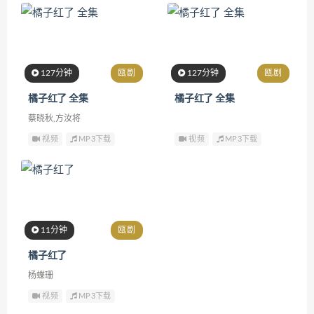
127分钟
瓯剧
127分钟
瓯剧
橘子红了 全集
橘子红了 全集
蔡晓秋,方汝将
视频
MP3下载
视频
MP3下载
11分钟
瓯剧
橘子红了
杨蝶珊
视频
MP3下载