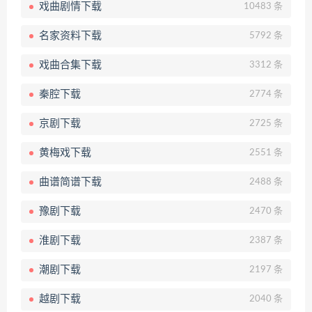
戏曲剧情下载
10483 条
名家资料下载
5792 条
戏曲合集下载
3312 条
秦腔下载
2774 条
京剧下载
2725 条
黄梅戏下载
2551 条
曲谱简谱下载
2488 条
豫剧下载
2470 条
淮剧下载
2387 条
潮剧下载
2197 条
越剧下载
2040 条