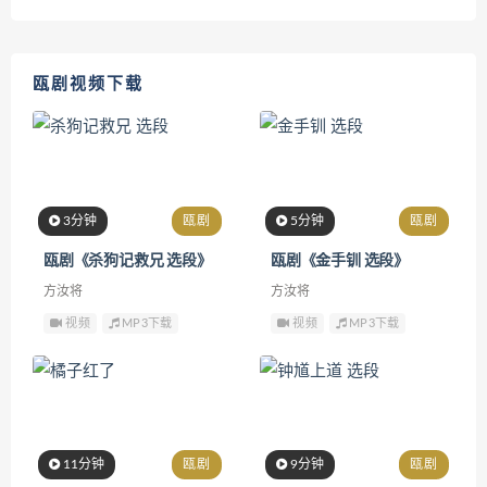
瓯剧视频下载
3分钟
瓯剧
5分钟
瓯剧
瓯剧《杀狗记救兄 选段》
瓯剧《金手钏 选段》
方汝将
方汝将
视频
MP3下载
视频
MP3下载
11分钟
瓯剧
9分钟
瓯剧