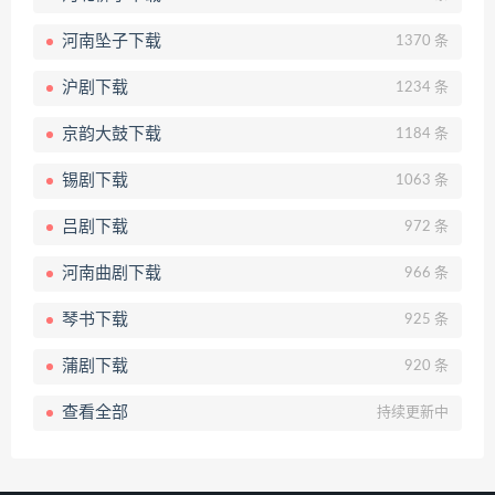
河南坠子下载
1370 条
沪剧下载
1234 条
京韵大鼓下载
1184 条
锡剧下载
1063 条
吕剧下载
972 条
河南曲剧下载
966 条
琴书下载
925 条
蒲剧下载
920 条
查看全部
持续更新中