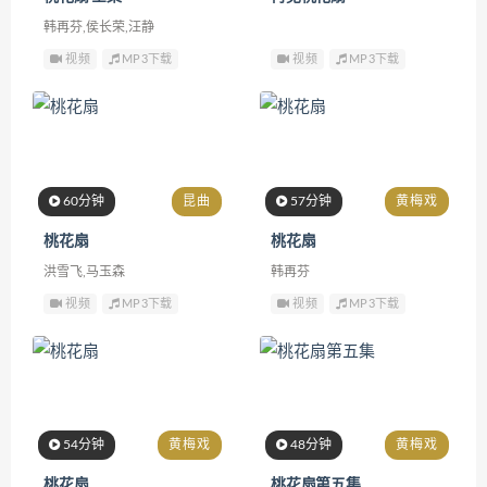
韩再芬,侯长荣,汪静
视频
MP3下载
视频
MP3下载
60分钟
昆曲
57分钟
黄梅戏
桃花扇
桃花扇
洪雪飞,马玉森
韩再芬
视频
MP3下载
视频
MP3下载
54分钟
黄梅戏
48分钟
黄梅戏
桃花扇
桃花扇第五集