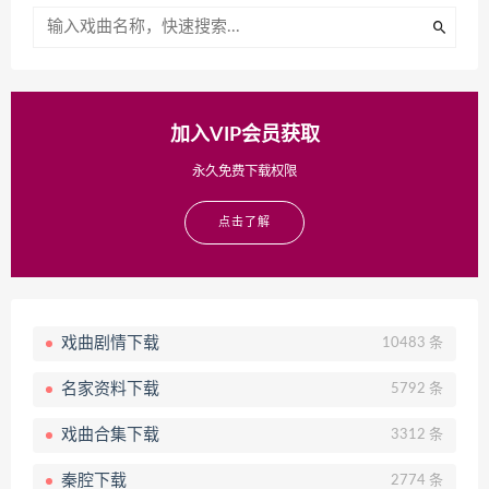
加入VIP会员获取
永久免费下载权限
点击了解
戏曲剧情下载
10483 条
名家资料下载
5792 条
戏曲合集下载
3312 条
秦腔下载
2774 条