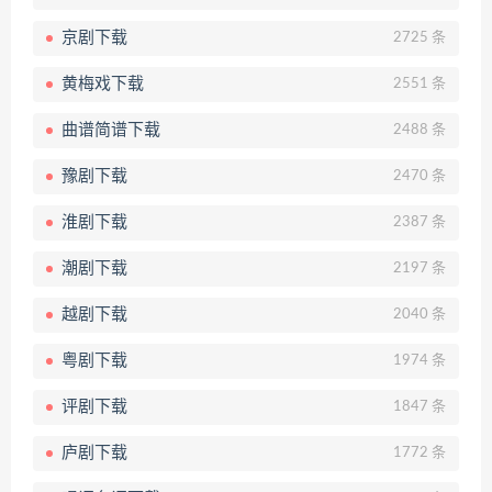
京剧下载
2725 条
黄梅戏下载
2551 条
曲谱简谱下载
2488 条
豫剧下载
2470 条
淮剧下载
2387 条
潮剧下载
2197 条
越剧下载
2040 条
粤剧下载
1974 条
评剧下载
1847 条
庐剧下载
1772 条