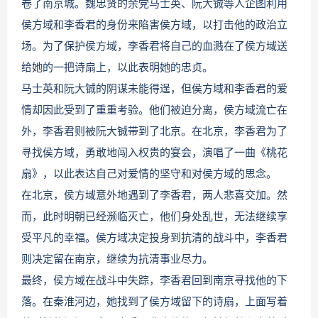
卷了南京城。魏忠贤的余党马士英、阮大铖等人企图利用
侯方域和李香君的身份来陷害侯方域，以打击他的政治立
场。为了保护侯方域，李香君将自己的血溅在了侯方域送
给她的一把诗扇上，以此表明她的忠贞。
马士英和阮大铖的阴谋未能得逞，但侯方域和李香君的爱
情却因此受到了重重考验。他们被迫分离，侯方域流亡在
外，李香君则被阮大铖带到了北京。在北京，李香君为了
寻找侯方域，勇敢地闯入权贵的宴会，演唱了一曲《桃花
扇》，以此表达自己对爱情的坚守和对侯方域的思念。
在北京，侯方域意外地遇到了李香君，两人悲喜交加。然
而，此时明朝已经濒临灭亡，他们身处乱世，无法继续享
受平凡的幸福。侯方域决定投身到抗清的战斗中，李香君
则决定留在南京，继续为抗清事业尽力。
最终，侯方域在战斗中失踪，李香君回到南京寻找他的下
落。在秦淮河边，她找到了侯方域留下的诗扇，上面写着