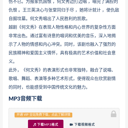
伤不已。为报家仇国恨 ，何文秀边打边唱 ，唱完了满腔的
仇恨 。王兰英决心与张堂同归于尽 ，她将计就计 ，使仇敌
自掘坟墓。何文秀唱出了人民胜利的凯歌。
越剧《何文秀》在表现人物性格和内心世界的复杂性方面
非常出色。通过富有诗意的唱词和优美的音乐，深入地揭
示了人物的情感和内心冲突。同时，该剧也融入了强烈的
民族精神和爱国主义情怀，具有极高的艺术价值和社会意
义。
此外，《何文秀》的表演形式也非常独特，融合了说唱、
歌唱、舞蹈、表演等多种艺术形式，使得观众在欣赏剧情
的同时，也能感受到中国传统文化的魅力。
MP3音频下载
开通 VIP 全站免费下载，点此了解详情
下载MP3格式
下载视频格式