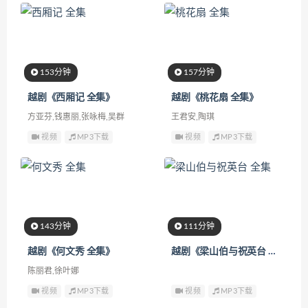
153分钟
157分钟
越剧《西厢记 全集》
越剧《桃花扇 全集》
方亚芬,钱惠丽,张咏梅,吴群
王君安,陶琪
视频
MP3下载
视频
MP3下载
143分钟
111分钟
越剧《何文秀 全集》
越剧《梁山伯与祝英台 全集》
陈丽君,徐叶娜
视频
MP3下载
视频
MP3下载