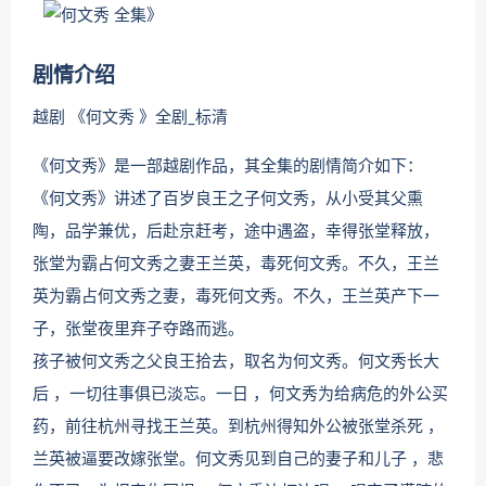
剧情介绍
越剧 《何文秀 》全剧_标清
《何文秀》是一部越剧作品，其全集的剧情简介如下：
《何文秀》讲述了百岁良王之子何文秀，从小受其父熏
陶，品学兼优，后赴京赶考，途中遇盗，幸得张堂释放，
张堂为霸占何文秀之妻王兰英，毒死何文秀。不久，王兰
英为霸占何文秀之妻，毒死何文秀。不久，王兰英产下一
子，张堂夜里弃子夺路而逃。
孩子被何文秀之父良王拾去，取名为何文秀。何文秀长大
后 ，一切往事俱已淡忘。一日 ，何文秀为给病危的外公买
药，前往杭州寻找王兰英。到杭州得知外公被张堂杀死 ，
兰英被逼要改嫁张堂。何文秀见到自己的妻子和儿子 ，悲