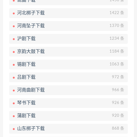
昆曲下载
1456 条
河北梆子下载
1422 条
河南坠子下载
1370 条
沪剧下载
1234 条
京韵大鼓下载
1184 条
锡剧下载
1063 条
吕剧下载
972 条
河南曲剧下载
966 条
琴书下载
926 条
蒲剧下载
920 条
山东梆子下载
868 条