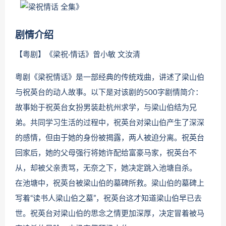
剧情介绍
【粤剧】《梁祝·情话》曾小敏 文汝清
粤剧《梁祝情话》是一部经典的传统戏曲，讲述了梁山伯
与祝英台的动人故事。以下是对该剧的500字剧情简介：
故事始于祝英台女扮男装赴杭州求学，与梁山伯结为兄
弟。共同学习生活的过程中，祝英台对梁山伯产生了深深
的感情，但由于她的身份被揭露，两人被迫分离。祝英台
回家后，她的父母强行将她许配给富豪马家，祝英台不
从，却被父亲责骂，无奈之下，她决定跳入池塘自杀。
在池塘中，祝英台被梁山伯的墓碑所救。梁山伯的墓碑上
写着“读书人梁山伯之墓”，祝英台这才知道梁山伯早已去
世。祝英台对梁山伯的思念之情更加深厚，决定冒着被马