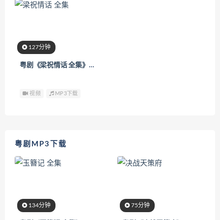
127分钟
粤剧《梁祝情话 全集》下载
视频
MP3下载
粤剧MP3下载
134分钟
75分钟