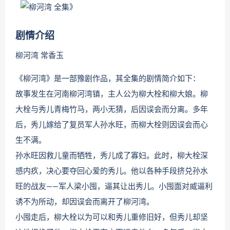
剧情介绍
柳河湾 常香玉
《柳河湾》是一部豫剧作品，其全集的剧情简介如下：
故事发生在河南柳河湾镇，主人公为柳大栓和柳大娘。柳
大栓与秀儿青梅竹马，两小无猜，后因误会而分离。多年
后，秀儿嫁给了复员军人孙水旺，而柳大栓则因误会而心
生不满。
孙水旺因救儿童而牺牲，秀儿成了寡妇。此时，柳大栓深
感内疚，决心要夺回心爱的秀儿。他以各种手段挤兑孙水
旺的战友——军人梁小囤，逼其让出秀儿。小囤面对威逼利
诱不为所动，却因误会而离开了柳河湾。
小囤走后，柳大栓以为可以和秀儿重修旧好，但秀儿却坚