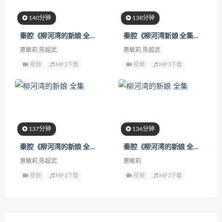
140分钟
138分钟
秦腔《柳河湾的新娘 全集》下载
秦腔《柳河湾新娘 全集》下载
惠敏莉,陈超武
惠敏莉,陈超武
视频
MP3下载
视频
MP3下载
137分钟
136分钟
秦腔《柳河湾的新娘 全集》下载
秦腔《柳河湾的新娘 全集》下载
惠敏莉,陈超武
惠敏莉
视频
MP3下载
视频
MP3下载