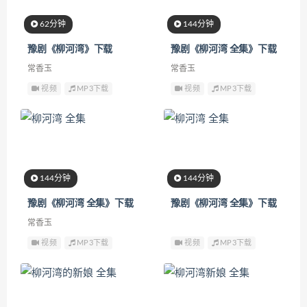
62分钟
144分钟
豫剧《柳河湾》下载
豫剧《柳河湾 全集》下载
常香玉
常香玉
视频
MP3下载
视频
MP3下载
144分钟
144分钟
豫剧《柳河湾 全集》下载
豫剧《柳河湾 全集》下载
常香玉
视频
MP3下载
视频
MP3下载