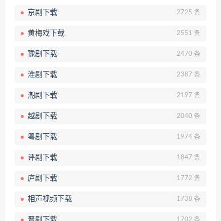
京剧下载
2725 条
黄梅戏下载
2551 条
豫剧下载
2470 条
淮剧下载
2387 条
潮剧下载
2197 条
越剧下载
2040 条
粤剧下载
1974 条
评剧下载
1847 条
庐剧下载
1772 条
相声视频下载
1738 条
晋剧下载
1702 条