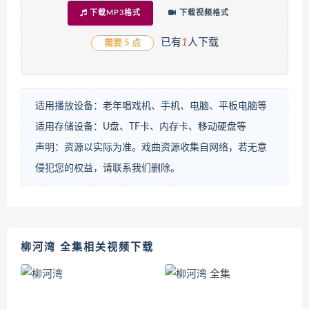
下载MP3格式
下载视频格式
已有
1
人下载
需要 5 点
适用播放设备：老年唱戏机、手机、电脑、平板电脑等
适用存储设备：U盘、TF卡、内存卡、移动硬盘等
声明：资源以实际为准。戏曲资源收集自网络，若无意
侵犯您的权益，请联系我们删除。
柳河湾 全集相关视频下载