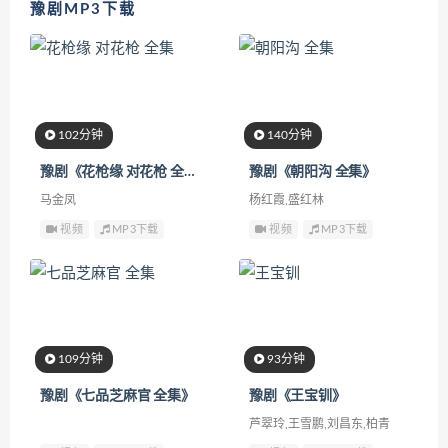
豫剧MP3下载
102分钟
140分钟
豫剧《花枪缘 对花枪 全集》
豫剧《朝阳沟 全集》
马金凤
杨红霞,盛红林
视频
MP3下载
视频
MP3下载
109分钟
93分钟
豫剧《七品芝麻官 全集》
豫剧《王宝钏》
芦翠玲,王雪鹏,刘昌东,柏青