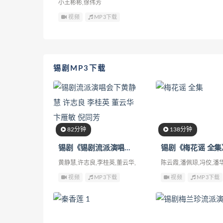
小王彬彬,徐伟芳
视频
MP3下载
锡剧MP3下载
82分钟
138分钟
锡剧《锡剧流派演唱会下黄静慧 许志良 李桂英 董云华 卞雁敏 倪同芳》
锡剧《梅花谣 全集
黄静慧,许志良,李桂英,董云华,
陈云霞,潘佩琼,冯佼,潘华
卞雁敏,倪同芳
红,周静华
视频
MP3下载
视频
MP3下载