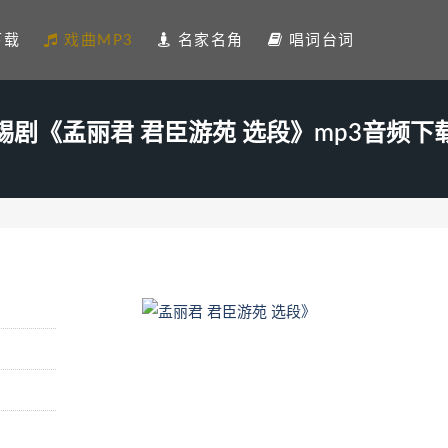
下载
戏曲MP3
名家名角
唱词台词
锡剧《孟丽君 君臣游苑 选段》mp3音频下