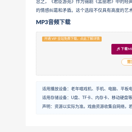
总之，《君臣游苑》作为锡剧《孟丽君》中的经
的情感纠葛和矛盾。这个选段不仅具有高度的艺
MP3音频下载
开通 VIP 全站免费下载，点此了解详情
下载M
需
适用播放设备：老年唱戏机、手机、电脑、平板
适用存储设备：U盘、TF卡、内存卡、移动硬盘
声明：资源以实际为准。戏曲资源收集自网络，