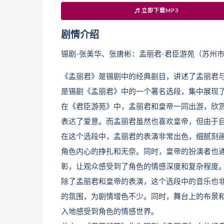
立即下载MP3
剧情介绍
锡剧-张美华、张唐彬：孟丽君-君臣游苑（苏州
《孟丽君》是锡剧中的经典剧目，讲述了孟丽君
是锡剧《孟丽君》中的一个著名选段，集中展现
在《君臣游苑》中，孟丽君和皇帝一同出游，欣
表达了爱意。而孟丽君虽然也喜欢皇帝，但由于
在这个选段中，孟丽君的表演非常出色，细腻刻
角色内心的挣扎和无奈。同时，皇帝的扮演者也
彰，让观众感受到了角色的情感深度和复杂程度
除了孟丽君和皇帝的表演，这个选段中的音乐也
的氛围，为剧情增色不少。同时，舞台上的布景
入地感受到角色的情感世界。