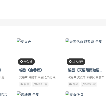
99分钟
137分钟
》
锡剧《秦香莲》
锡剧《天要落雨娘要嫁 全集》
,花
沈惠兰,曾丽军,朱惠民,高忠伟,
沈惠兰,吴铁军,朱惠民,曾丽军
范仙琴,叶红亚
视频
MP3下载
视频
MP3下载