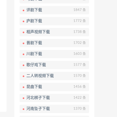
评剧下载
1847 条
庐剧下载
1772 条
相声视频下载
1738 条
晋剧下载
1702 条
川剧下载
1603 条
歌仔戏下载
1577 条
二人转视频下载
1570 条
昆曲下载
1456 条
河北梆子下载
1422 条
河南坠子下载
1370 条