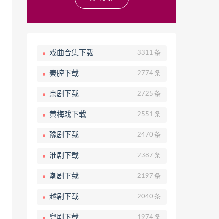
戏曲合集下载
3311 条
秦腔下载
2774 条
京剧下载
2725 条
黄梅戏下载
2551 条
豫剧下载
2470 条
淮剧下载
2387 条
潮剧下载
2197 条
越剧下载
2040 条
粤剧下载
1974 条