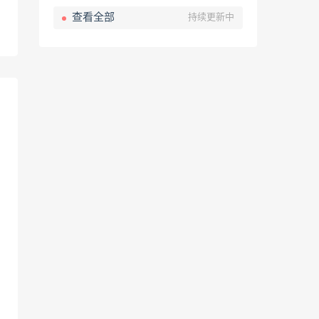
查看全部
持续更新中