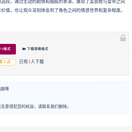
典选段，通过生动的剧情和细腻的表演，展现了孟丽君与皇帝之间
术价值，也让观众深刻体会到了角色之间的情感世界和复杂程度。
P3格式
下载视频格式
已有
1
人下载
要 5 点
电脑等
等
若无意侵犯您的权益，请联系我们删除。