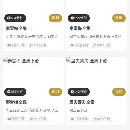
164分钟
豫剧
166分钟
豫剧
秦雪梅 全集
秦雪梅 全集
阎立品,鲁瑛,邱云志,杨素贞,郭美金
阎立品,鲁瑛,邱云志,杨素贞,王素珍,
贾爱萍,郭美金,李新,李玉琴
视频下载
MP3下载
视频下载
MP3下载
165分钟
豫剧
142分钟
豫剧
秦雪梅 全集
盘夫索夫 全集
阎立品,邱云志,杨素真,郭美金,李玉
阎立品,邵洲
琴
视频下载
MP3下载
视频下载
MP3下载