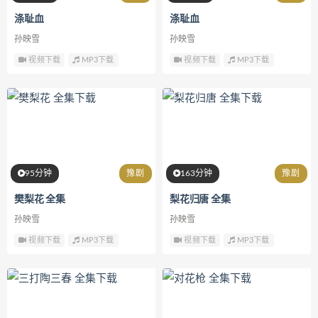
涤耻血
涤耻血
孙映雪
孙映雪
视频下载
MP3下载
视频下载
MP3下载
95分钟
豫剧
163分钟
豫剧
樊梨花 全集
梨花归唐 全集
孙映雪
孙映雪
视频下载
MP3下载
视频下载
MP3下载