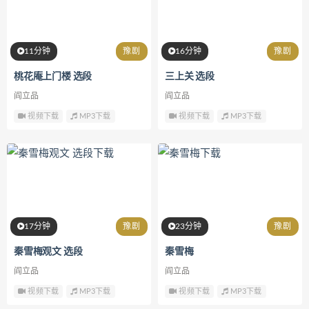
11分钟
豫剧
16分钟
豫剧
桃花庵上门楼 选段
三上关 选段
阎立品
阎立品
视频下载
MP3下载
视频下载
MP3下载
17分钟
豫剧
23分钟
豫剧
秦雪梅观文 选段
秦雪梅
阎立品
阎立品
视频下载
MP3下载
视频下载
MP3下载