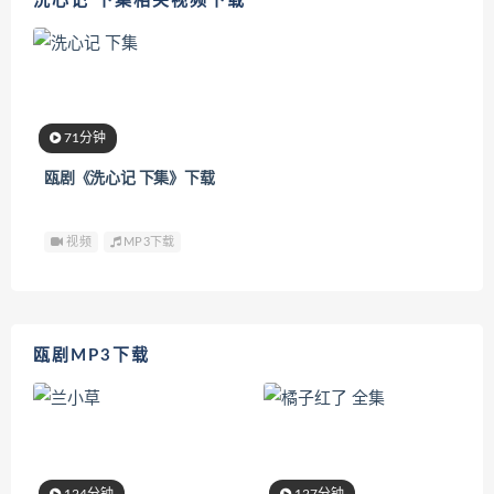
洗心记 下集相关视频下载
71分钟
瓯剧《洗心记 下集》下载
视频
MP3下载
瓯剧MP3下载
124分钟
127分钟