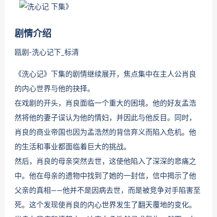
剧情介绍
瓯剧-洗心记下_标清
《洗心记》下集的剧情继续展开，焦点集中在主人公肖良
的内心世界与他的抉择。
在戏剧的开头，肖良面临一个重大的困境。他的好友孟浩
然将他的妻子误认为他的情妇，并因此与他反目。同时，
肖良的商业帝国也因为孟浩然的背信弃义而陷入危机。他
的生活和事业都面临着巨大的挑战。
然后，肖良的母亲突然去世，这使他陷入了深深的悲痛之
中。他在母亲的遗物中找到了她的一封信，信中揭示了他
父亲的真相——他并不是因病去世，而是被竞争对手陷害至
死。这个发现使肖良的内心世界发生了翻天覆地的变化。