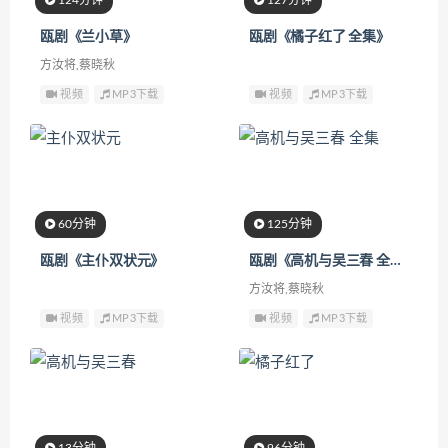
瓯剧《兰小草》
瓯剧《橘子红了 全集》
方汝将,蔡晓秋
视频
MP3下载
视频
MP3下载
60分钟
125分钟
瓯剧《主仆双状元》
瓯剧《高机与吴三春 全集》
方汝将,蔡晓秋
视频
MP3下载
视频
MP3下载