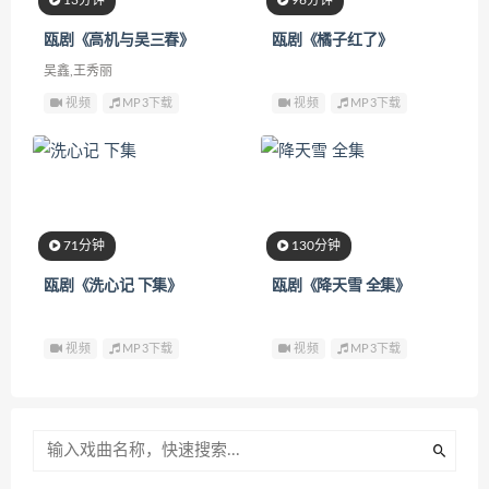
13分钟
96分钟
瓯剧《高机与吴三春》
瓯剧《橘子红了》
吴鑫,王秀丽
视频
MP3下载
视频
MP3下载
71分钟
130分钟
瓯剧《洗心记 下集》
瓯剧《降天雪 全集》
视频
MP3下载
视频
MP3下载